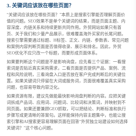
3. 关键词应该放在哪些页面？
“关键词应该放在哪些页面？”本质上是搜索引擎能否理解页面价
值的问题。SEO效果不是单个关键词的结果，而是页面主题、内
容深度、内链关系和持续更新共同作用。外贸网站如果只有首
页、关于我们和少量产品展示，很难覆盖海外买家的长尾问题。
搜索引擎需要通过标题、H标签、正文、内链、参数表、常见问题
和案例内容判断页面是否值得收录、展示和排名。因此，外贸
SEO优化不应只改一个标题，而要形成页面体系。
如果要判断这个问题是不是影响询盘，应先看三个证据：一看搜
索词是否贴近真实采购需求，二看页面是否提供产品、案例、流
程和风险说明，三看询盘入口是否放在客户完成判断后的关键位
置。如果关键词只停留在大词或服务词，页面很难覆盖真实采购
问题，也容易导致内容泛化。
如果资源有限，建议先做能最快影响询盘判断的内容。应把关键
词拆成产品词、应用词、问题词、比较词和决策词，并映射到不
同页面。如果还要兼顾GEO抓取，可以把结论、判断标准和执行
步骤写成更清晰的答案句。这样能保持内容主题集中，也能让搜
索引擎和AI搜索更容易理解页面在回答“外贸独立站建设如何选择
关键词？”这个核心问题。