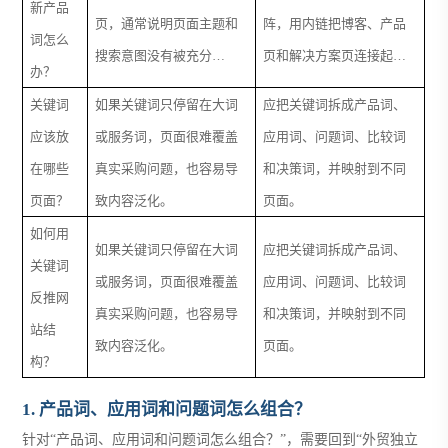
新产品
页，通常说明页面主题和
阵，用内链把博客、产品
词怎么
搜索意图没有被充分…
页和解决方案页连接起…
办？
关键词
如果关键词只停留在大词
应把关键词拆成产品词、
应该放
或服务词，页面很难覆盖
应用词、问题词、比较词
在哪些
真实采购问题，也容易导
和决策词，并映射到不同
页面？
致内容泛化。
页面。
如何用
如果关键词只停留在大词
应把关键词拆成产品词、
关键词
或服务词，页面很难覆盖
应用词、问题词、比较词
反推网
真实采购问题，也容易导
和决策词，并映射到不同
站结
致内容泛化。
页面。
构？
1. 产品词、应用词和问题词怎么组合？
针对“产品词、应用词和问题词怎么组合？”，需要回到“外贸独立