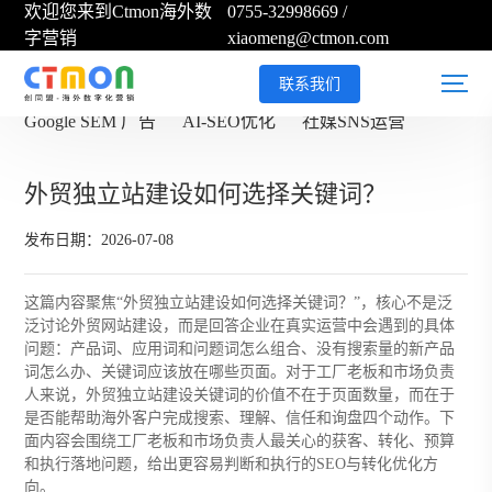
欢迎您来到Ctmon海外数
0755-32998669
/
字营销
xiaomeng@ctmon.com
外贸独立站搭建
Google SEO 优化
联系我们
Google SEM 广告
AI-SEO优化
社媒SNS运营
外贸独立站建设如何选择关键词？
发布日期：2026-07-08
这篇内容聚焦“外贸独立站建设如何选择关键词？”，核心不是泛
泛讨论外贸网站建设，而是回答企业在真实运营中会遇到的具体
问题：产品词、应用词和问题词怎么组合、没有搜索量的新产品
词怎么办、关键词应该放在哪些页面。对于工厂老板和市场负责
人来说，外贸独立站建设关键词的价值不在于页面数量，而在于
是否能帮助海外客户完成搜索、理解、信任和询盘四个动作。下
面内容会围绕工厂老板和市场负责人最关心的获客、转化、预算
和执行落地问题，给出更容易判断和执行的SEO与转化优化方
向。