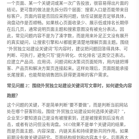
一个页面、某一个关键词或某一次广告投放，很容易得出片面的
结论。更可靠的做法是先拆分四个层面：搜索入口是否能带来目
标客户，页面内容是否回应采购问题，信任证据是否足够具体，
询盘动作是否顺畅。如果核心页面收录少、展示低或排名长期停
在后几页，通常说明页面主题和搜索意图没有被充分表达。因
此，常见问题内容不是为了凑字数，而是用来补足正文没有展开
的真实疑问，让搜索引擎和AI都能更清楚地理解页面主题。围绕
“外贸独立站建设关键词”写内容时，建议把问题回答得具体、可
判断、可执行，避免只写“提升转化、优化排名”这类空泛表达。
应建立产品词、应用词、问题词和决策词页面矩阵，用内链把博
客、产品页和解决方案页连接起来。这样处理后，页面既能承接
长尾搜索，也能帮助销售团队获得更清晰的客户需求。
常见问题 2：围绕外贸独立站建设关键词写文章时，如何避免内容
跑题？
这个问题的关键，不是简单判断“要不要做”，而是判断当前网站
处在哪个获客阶段。围绕“外贸独立站建设如何选择关键词？”，
企业至少要知道自己是没有被搜索到，还是被搜索到后没有点
击，或者有访问但没有询盘。SEO效果不是单个关键词的结果，
而是页面主题、内容深度、内链关系和持续更新共同作用。如果
前期没有做关键词研究、页面结构规划和内容本土化，后面再大