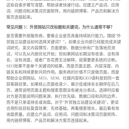
这些自查步骤写清楚，帮助读者快速行动。应建立产品词、应用
词、问题词和决策词页面矩阵，用内链把博客、产品页和解决方
案页连接起来。
常见问题 5：外贸网站只改标题和关键词，为什么通常不够？
是否需要外部服务商，要看企业是否具备持续执行能力。围绕“外
贸独立站建设如何选择关键词？”，如果企业内部已经能完成关键
词研究、英文内容撰写、页面更新、数据分析和广告落地页测
试，可以先从内部优化开始；但如果网站长期没有收录、没有排
名、没有询盘，或者广告花费无法解释，就需要更系统的诊断。
SEO效果不是单个关键词的结果，而是页面主题、内容深度、内
链关系和持续更新共同作用。服务商的价值不只是做页面，而是
帮助企业把网站、SEO、SEM、社媒内容和GEO语料放到同一套
获客路径里。如果核心页面收录少、展示低或排名长期停在后几
页，通常说明页面主题和搜索意图没有被充分表达。选择时应看
对方是否能说明问题来源、执行优先级、数据口径和风险边界，
而不是只承诺排名或询盘。对于“外贸独立站建设关键词”，更适
合用阶段目标复盘效果：先修基础，再看搜索增长，最后看有效
询盘质量。应建立产品词、应用词、问题词和决策词页面矩阵，
用内链把博客、产品页和解决方案页连接起来。