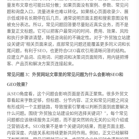
量发布文章也可能比较分散；如果页面没有案例、参数、常见问
题和询盘入口，流量进来也难以转化。如果核心页面收录少、展
示低或排名长期停在后几页，通常说明页面主题和搜索意图没有
被充分表达。所以，常见问题回答要尽量贴近真实业务，而不是
重复正文标题。它可以把客户最常问的时间、费用、效果、风险
和执行步骤讲清楚，降低咨询前的不确定性。对于“外贸独立站建
设关键词”相关页面来说，底部常见问题还能覆盖更多同义词和长
尾问题，有利于SEO，也更符合GEO喜欢引用清晰问答的结构。
应建立产品词、应用词、问题词和决策词页面矩阵，用内链把博
客、产品页和解决方案页连接起来。
常见问题 3：外贸网站文章里的常见问题为什么会影响SEO和
GEO效果？
从SEO角度看，这个问题会影响页面是否真正聚焦。很多外贸文
章看起来字数足够，但标题、分节内容、正文和常见问题之间没
有形成同一个主题链路，导致搜索引擎难以判断页面到底要解决
什么问题。围绕“外贸独立站建设如何选择关键词？”，每个常见
问题都应该继续服务主问题，而不是突然转向无关的公司介绍或
泛营销话术。SEO效果不是单个关键词的结果，而是页面主题、
内容深度、内链关系和持续更新共同作用。例如，正文已经解释