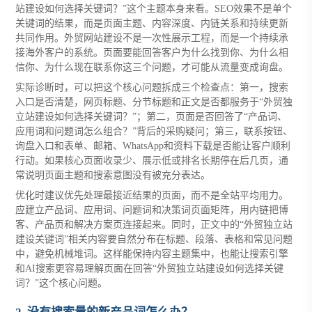
站建设如何选择关键词？”这个主题本身来看。SEO效果不是单个
关键词的结果，而是页面主题、内容深度、内链关系和持续更新
共同作用。外贸网站建设不是一次性展示工程，而是一个持续承
接海外客户的系统。页面要能回答客户为什么找到你、为什么相
信你、为什么现在联系你这三个问题，才可能从流量变成询盘。
实际诊断时，可以把这个核心问题拆成三个检查点：第一，搜索
入口是否清楚，网页标题、分节标题和正文是否都服务于“外贸独
立站建设如何选择关键词？”；第二，页面是否回答了“产品词、
应用词和问题词怎么组合？”背后的采购疑问；第三，联系按钮、
询盘入口和表单、邮箱、WhatsApp和资料下载是否能让客户顺利
行动。如果核心页面收录少、展示低或排名长期停在后几页，通
常说明页面主题和搜索意图没有被充分表达。
优化时建议优先处理最接近结果的页面，而不是全站平均用力。
应建立产品词、应用词、问题词和决策词页面矩阵，用内链把博
客、产品页和解决方案页连接起来。同时，正文中的“外贸独立站
建设关键词”相关内容要自然分布在标题、段落、表格和常见问题
中，避免机械堆词。这样能保持内容主题集中，也能让搜索引擎
和AI搜索更容易理解页面在回答“外贸独立站建设如何选择关键
词？”这个核心问题。