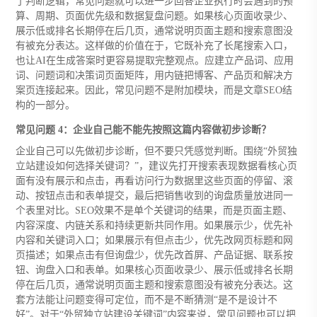
了判断逻辑，常见问题就可以进一步回答企业执行时会遇到的预
算、周期、页面优先级和数据复盘问题。如果核心页面收录少、
展示低或排名长期停在后几页，通常说明页面主题和搜索意图没
有被充分表达。这样做的价值在于，它既补充了长尾搜索入口，
也让AI在生成答案时更容易提取完整观点。应建立产品词、应用
词、问题词和决策词页面矩阵，用内链把博客、产品页和解决方
案页连接起来。因此，常见问题不是附加模块，而是文章SEO结
构的一部分。
常见问题 4：企业自己能不能先按照这篇内容做初步诊断？
企业自己可以先做初步诊断，但不要只凭感觉判断。围绕“外贸独
立站建设如何选择关键词？”，建议先打开搜索表现数据看核心页
面有没有展示和点击，再看访问行为数据里这些页面的停留、滚
动、按钮点击和表单提交，最后把销售收到的询盘质量放进同一
个表里对比。SEO效果不是单个关键词的结果，而是页面主题、
内容深度、内链关系和持续更新共同作用。如果展示少，优先补
内容和关键词入口；如果展示有但点击少，优先改网页标题和网
页描述；如果点击有但询盘少，优先改首屏、产品证据、联系按
钮、询盘入口和表单。如果核心页面收录少、展示低或排名长期
停在后几页，通常说明页面主题和搜索意图没有被充分表达。这
套方法能让问题变得可定位，而不是不断猜测“是不是设计不
好”。对于“外贸独立站建设关键词”内容来说，常见问题也可以把