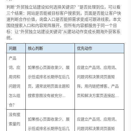
判断“外贸独立站建设如何选择关键词？”是否处理到位，可以看
三个结果：网站是否能被目标客户搜索到，页面是否能让客户快
速判断合作价值，询盘入口是否能把需求变成可跟进线索。本文
围绕搜索入口和内容矩阵展开，但所有内容都服务于同一个目
标：让“外贸独立站建设关键词”从建站动作变成长期海外获客系
统。
问题
核心判断
优先动作
产品
词、应
如果核心页面收录少、展
应建立产品词、应用词、
用词和
示低或排名长期停在后几
问题词和决策词页面矩
问题词
页，通常说明页面主题和
阵，用内链把博客、产品
怎么组
搜索意图没有被充分…
页和解决方案页连接起…
合？
没有搜
如果核心页面收录少、展
应建立产品词、应用词、
索量的
示低或排名长期停在后几
问题词和决策词页面矩