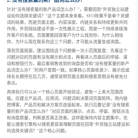
2. 没有搜索量的新产品词怎么办？
针对“没有搜索量的新产品词怎么办？”，需要回到“外贸独立站建
设如何选择关键词？”这个主题本身来看。SEO效果不是单个关键
词的结果，而是页面主题、内容深度、内链关系和持续更新共同
作用。外贸网站建设不是一次性展示工程，而是一个持续承接海
外客户的系统。页面要能回答客户为什么找到你、为什么相信
你、为什么现在联系你这三个问题，才可能从流量变成询盘。
落到页面层面，建议围绕这个问题做一次小范围复盘：先看这个
问题对应的页面有没有展示和点击，再看进入页面后的停留、滚
动和按钮行为，最后看销售收到的询盘是否和“没有搜索量的新产
品词怎么办？”的用户意图一致。如果核心页面收录少、展示低或
排名长期停在后几页，通常说明页面主题和搜索意图没有被充分
表达。
具体执行可以从一个核心页面开始验证，避免一上来大范围改
版。应建立产品词、应用词、问题词和决策词页面矩阵，用内链
把博客、产品页和解决方案页连接起来。执行后要记录“没有搜索
量的新产品词怎么办？”对应页面的展示、点击、停留、按钮点击
和询盘质量，判断是否真正改善。这样能保持内容主题集中，也
能让搜索引擎和AI搜索更容易理解页面在回答“外贸独立站建设如
何选择关键词？”这个核心问题。