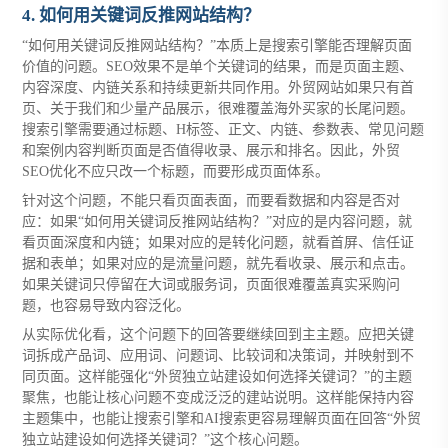
4. 如何用关键词反推网站结构？
“如何用关键词反推网站结构？”本质上是搜索引擎能否理解页面
价值的问题。SEO效果不是单个关键词的结果，而是页面主题、
内容深度、内链关系和持续更新共同作用。外贸网站如果只有首
页、关于我们和少量产品展示，很难覆盖海外买家的长尾问题。
搜索引擎需要通过标题、H标签、正文、内链、参数表、常见问题
和案例内容判断页面是否值得收录、展示和排名。因此，外贸
SEO优化不应只改一个标题，而要形成页面体系。
针对这个问题，不能只看页面表面，而要看数据和内容是否对
应：如果“如何用关键词反推网站结构？”对应的是内容问题，就
看页面深度和内链；如果对应的是转化问题，就看首屏、信任证
据和表单；如果对应的是流量问题，就先看收录、展示和点击。
如果关键词只停留在大词或服务词，页面很难覆盖真实采购问
题，也容易导致内容泛化。
从实际优化看，这个问题下的回答要继续回到主主题。应把关键
词拆成产品词、应用词、问题词、比较词和决策词，并映射到不
同页面。这样能强化“外贸独立站建设如何选择关键词？”的主题
聚焦，也能让核心问题不变成泛泛的建站说明。这样能保持内容
主题集中，也能让搜索引擎和AI搜索更容易理解页面在回答“外贸
独立站建设如何选择关键词？”这个核心问题。