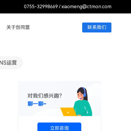
0755-32998669
/
xiaomeng@ctmon.com
关于创同盟
联系我们
NS运营
对我们感兴趣？
聊一聊~
立即咨询